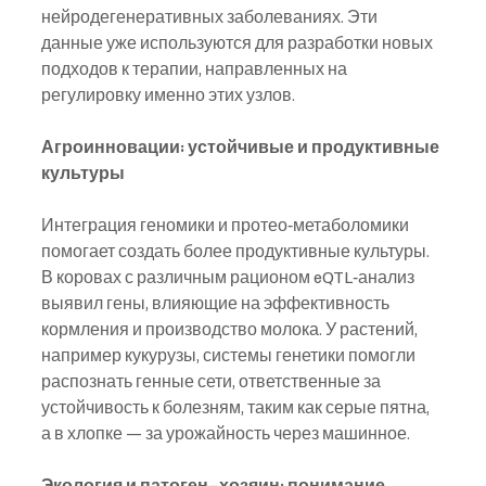
нейродегенеративных заболеваниях. Эти 
данные уже используются для разработки новых 
подходов к терапии, направленных на 
регулировку именно этих узлов.
Агроинновации: устойчивые и продуктивные 
культуры
Интеграция геномики и протео‑метаболомики 
помогает создать более продуктивные культуры. 
В коровах с различным рационом eQTL‑анализ 
выявил гены, влияющие на эффективность 
кормления и производство молока. У растений, 
например кукурузы, системы генетики помогли 
распознать генные сети, ответственные за 
устойчивость к болезням, таким как серые пятна, 
а в хлопке — за урожайность через машинное.
Экология и патоген–хозяин: понимание 