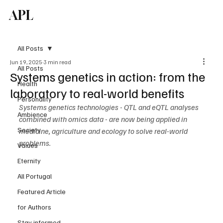
APL
Subscribe
All Posts
Jun 19, 2025
3 min read
All Posts
Systems genetics in action: from the
Health
laboratory to real-world benefits
Personality
Systems genetics technologies - QTL and eQTL analyses 
Ambience
combined with omics data - are now being applied in 
Society
medicine, agriculture and ecology to solve real-world 
problems.
Values
Eternity
All Portugal
Featured Article
for Authors
Stay informed