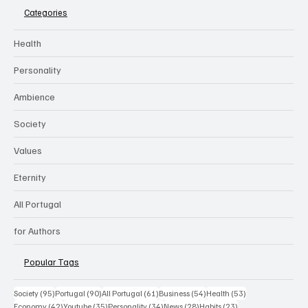
Categories
Health
Personality
Ambience
Society
Values
Eternity
All Portugal
for Authors
Popular Tags
95 posts
90 posts
61 posts
54 posts
53 posts
Society
(95)
Portugal
(90)
All Portugal
(61)
Business
(54)
Health
(53)
42 posts
35 posts
34 posts
28 posts
23 posts
Economy
(42)
Youtube
(35)
Personality
(34)
News
(28)
Habits
(23)