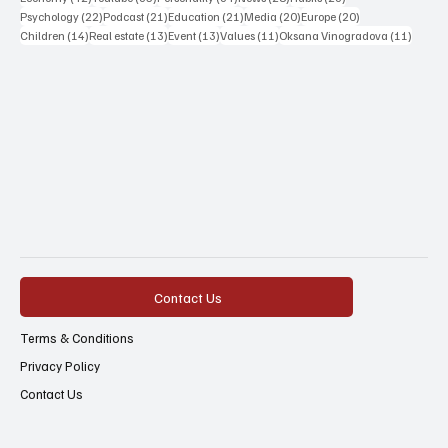
22 posts
21 posts
21 posts
20 posts
20 posts
Psychology
(22)
Podcast
(21)
Education
(21)
Media
(20)
Europe
(20)
14 posts
13 posts
13 posts
11 posts
11 post
Children
(14)
Real estate
(13)
Event
(13)
Values
(11)
Oksana Vinogradova
(11)
Contact Us
Terms & Conditions
Privacy Policy
Contact Us