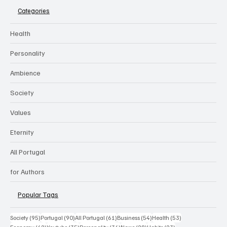
Categories
Health
Personality
Ambience
Society
Values
Eternity
All Portugal
for Authors
Popular Tags
95 posts
90 posts
61 posts
54 posts
53 posts
Society
(95)
Portugal
(90)
All Portugal
(61)
Business
(54)
Health
(53)
42 posts
35 posts
34 posts
28 posts
23 posts