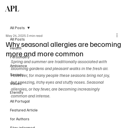
APL
Subscribe
All Posts
May 24, 2025
3 min read
All Posts
Why seasonal allergies are becoming
Health
more and more common
Personality
Spring and summer are traditionally associated with 
Ambience
blooming gardens and pleasant walks in the fresh air. 
Society
However, for many people these seasons bring not joy, 
but sneezing, itchy eyes and stuffy noses. Seasonal 
Values
allergies, or hay fever, are becoming increasingly 
Eternity
common and intense.
All Portugal
Featured Article
for Authors
Stay informed