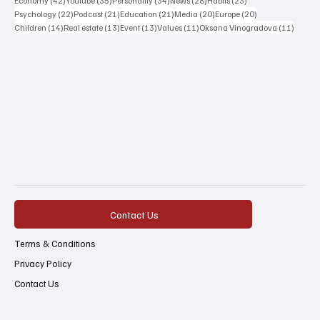
Economy
(42)
Youtube
(35)
Personality
(34)
News
(28)
Habits
(23)
22 posts
21 posts
21 posts
20 posts
20 posts
Psychology
(22)
Podcast
(21)
Education
(21)
Media
(20)
Europe
(20)
14 posts
13 posts
13 posts
11 posts
11 post
Children
(14)
Real estate
(13)
Event
(13)
Values
(11)
Oksana Vinogradova
(11)
Contact Us
Terms & Conditions
Privacy Policy
Contact Us