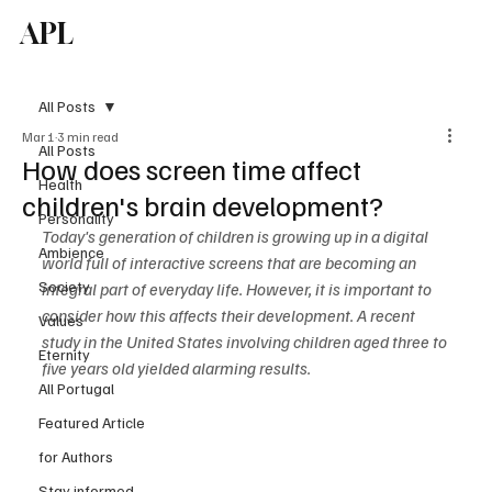
APL
Subscribe
All Posts
Mar 1
3 min read
All Posts
How does screen time affect
Health
children's brain development?
Personality
Today's generation of children is growing up in a digital 
Ambience
world full of interactive screens that are becoming an 
Society
integral part of everyday life. However, it is important to 
consider how this affects their development. A recent 
Values
study in the United States involving children aged three to 
Eternity
five years old yielded alarming results.
All Portugal
Featured Article
for Authors
Stay informed