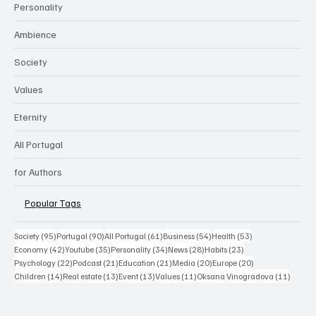
Personality
Ambience
Society
Values
Eternity
All Portugal
for Authors
Popular Tags
95 posts
90 posts
61 posts
54 posts
53 posts
Society
(95)
Portugal
(90)
All Portugal
(61)
Business
(54)
Health
(53)
42 posts
35 posts
34 posts
28 posts
23 posts
Economy
(42)
Youtube
(35)
Personality
(34)
News
(28)
Habits
(23)
22 posts
21 posts
21 posts
20 posts
20 posts
Psychology
(22)
Podcast
(21)
Education
(21)
Media
(20)
Europe
(20)
14 posts
13 posts
13 posts
11 posts
11 post
Children
(14)
Real estate
(13)
Event
(13)
Values
(11)
Oksana Vinogradova
(11)