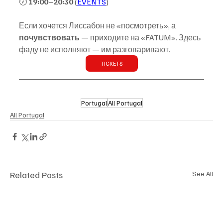
🕖 
19:00–20:30
 (
EVENTS
)
Если хочется Лиссабон не «посмотреть», а 
почувствовать
 — приходите на «FATUM». Здесь 
фаду не исполняют — им разговаривают.
TICKETS
Portugal
All Portugal
All Portugal
Related Posts
See All