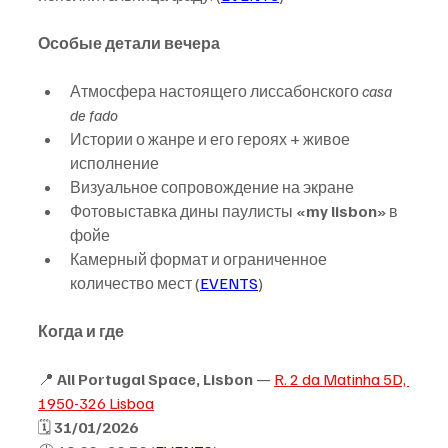
Особые детали вечера
Атмосфера настоящего лиссабонского 
casa 
de fado
Истории о жанре и его героях + живое 
исполнение
Визуальное сопровождение на экране
Фотовыставка дины паулисты 
«my lisbon»
 в 
фойе
Камерный формат и ограниченное 
количество мест (
EVENTS
)
Когда и где
📍 
All Portugal Space, Lisbon
 — 
R. 2 da Matinha 5D, 
1950-326 Lisboa
🗓 
31/01/2026