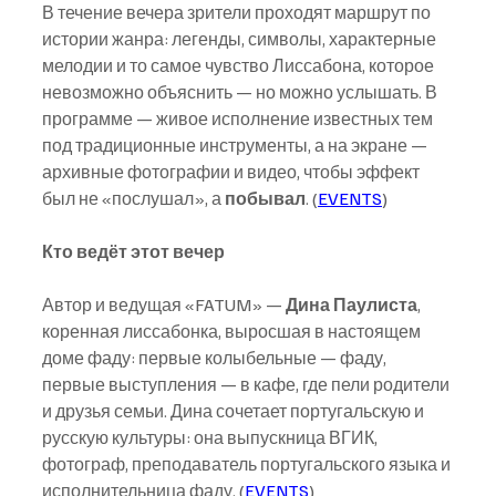
В течение вечера зрители проходят маршрут по 
истории жанра: легенды, символы, характерные 
мелодии и то самое чувство Лиссабона, которое 
невозможно объяснить — но можно услышать. В 
программе — живое исполнение известных тем 
под традиционные инструменты, а на экране — 
архивные фотографии и видео, чтобы эффект 
был не «послушал», а 
побывал
. (
EVENTS
)
Кто ведёт этот вечер
Автор и ведущая «FATUM» — 
Дина Паулиста
, 
коренная лиссабонка, выросшая в настоящем 
доме фаду: первые колыбельные — фаду, 
первые выступления — в кафе, где пели родители 
и друзья семьи. Дина сочетает португальскую и 
русскую культуры: она выпускница ВГИК, 
фотограф, преподаватель португальского языка и 
исполнительница фаду. (
EVENTS
)