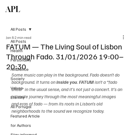
APL
Subscribe
All Posts
Jan 8
2 min read
All Posts
FATUM — The Living Soul of Lisbon
Health
Through Fado. 31/01/2026 19:00–
Personality
20:30
Ambience
Some music can play in the background. Fado doesn’t do 
Society
background. It turns on 
inside you
. 
FATUM
 isn’t a “fado 
Values
show” in the usual sense, and it’s not just a concert. It’s an 
intimate journey through the most meaningful images 
Eternity
and eras of fado — from its roots in Lisbon’s old 
All Portugal
neighborhoods to the sound we recognize today.
Featured Article
for Authors
Stay informed