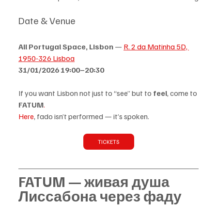
Date & Venue
All Portugal Space, Lisbon
 — 
R. 2 da Matinha 5D, 
1950-326 Lisboa
31/01/2026 19:00–20:30
If you want Lisbon not just to “see” but to 
feel
, come to 
FATUM
.
Here
, fado isn’t performed — it’s spoken.
TICKETS
FATUM — живая душа 
Лиссабона через фаду