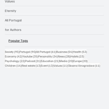
Values
Eternity
All Portugal
for Authors
Popular Tags
95 posts
90 posts
61 posts
54 posts
53 posts
Society
(95)
Portugal
(90)
All Portugal
(61)
Business
(54)
Health
(53)
42 posts
35 posts
34 posts
28 posts
23 posts
Economy
(42)
Youtube
(35)
Personality
(34)
News
(28)
Habits
(23)
22 posts
21 posts
21 posts
20 posts
20 posts
Psychology
(22)
Podcast
(21)
Education
(21)
Media
(20)
Europe
(20)
14 posts
13 posts
13 posts
11 posts
11 post
Children
(14)
Real estate
(13)
Event
(13)
Values
(11)
Oksana Vinogradova
(11)