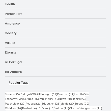
Health
Personality
Ambience
Society
Values
Eternity
All Portugal
for Authors
Popular Tags
95 posts
90 posts
61 posts
54 posts
53 posts
Society
(95)
Portugal
(90)
All Portugal
(61)
Business
(54)
Health
(53)
42 posts
35 posts
34 posts
28 posts
23 posts
Economy
(42)
Youtube
(35)
Personality
(34)
News
(28)
Habits
(23)
22 posts
21 posts
21 posts
20 posts
20 posts
Psychology
(22)
Podcast
(21)
Education
(21)
Media
(20)
Europe
(20)
14 posts
13 posts
13 posts
11 posts
11 post
Children
(14)
Real estate
(13)
Event
(13)
Values
(11)
Oksana Vinogradova
(11)