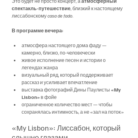
Это будет не просто концерт, а 
атмосферный 
спектакль-путешествие
, близкий к настоящему 
лиссабонскому 
casa de fado
.
В программе вечера:
атмосфера настоящего дома фаду — 
камерно, близко, по-человечески
живое исполнение песен и истории о 
легендах жанра
визуальный ряд, который поддерживает 
рассказ и усиливает впечатление
выставка фотографий Дины Паулисты 
«My 
Lisbon»
 в фойе
ограниченное количество мест — чтобы 
сохранялась интимность, а не «зал на поток»
«My Lisbon»: Лиссабон, который 
слышно глазами