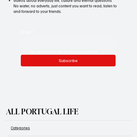
videos about everyday life, culture and eternal questions
No water, no adverts, just content you want to read, listen to
and forward to your friends.
Email
*
Yes, subscribe me to your newsletter.
Subscribe
ALL PORTUGAL LIFE
Categories