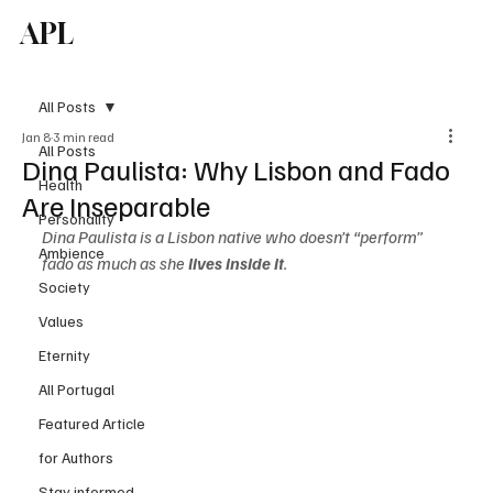
APL
Subscribe
All Posts
Jan 8
3 min read
All Posts
Dina Paulista: Why Lisbon and Fado
Health
Are Inseparable
Personality
Dina Paulista is a Lisbon native who doesn’t “perform” 
Ambience
fado as much as she 
lives inside it
. 
Society
Values
Eternity
All Portugal
Featured Article
for Authors
Stay informed