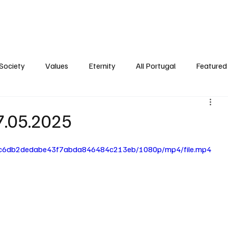
ersonality
Ambience
Society
Values
Eternity
All Portugal
Society
Values
Eternity
All Portugal
Featured 
7.05.2025
e_7c6db2dedabe43f7abda846484c213eb/1080p/mp4/file.mp4