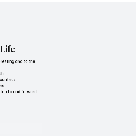
Life
eresting and to the
th
countries
ons
isten to and forward