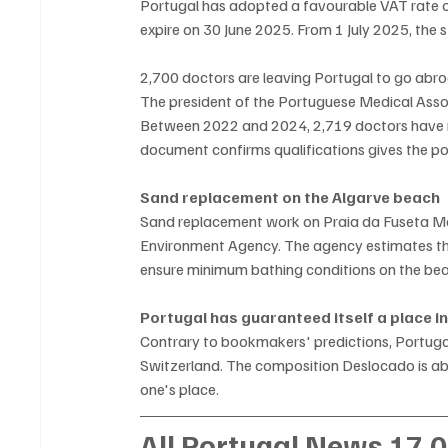
Portugal has adopted a favourable VAT rate o
expire on 30 June 2025. From 1 July 2025, the 
2,700 doctors are leaving Portugal to go abr
The president of the Portuguese Medical Assoc
Between 2022 and 2024, 2,719 doctors have re
document confirms qualifications gives the p
Sand replacement on the Algarve beach
Sand replacement work on Praia da Fuseta Mar 
Environment Agency. The agency estimates tha
ensure minimum bathing conditions on the be
Portugal has guaranteed itself a place in 
Contrary to bookmakers' predictions, Portugal
Switzerland. The composition Deslocado is abo
one's place.
All Portugal News 17.