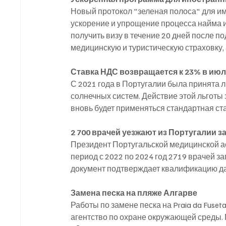
Новый протокол "зеленая полоса" для им
ускорение и упрощение процесса найма 
получить визу в течение 20 дней после п
медицинскую и туристическую страховку,
Ставка НДС возвращается к 23% в июл
С 2021 года в Португалии была принята 
солнечных систем. Действие этой льготы 
вновь будет применяться стандартная ст
2 700 врачей уезжают из Португалии з
Президент Португальской медицинской ас
период с 2022 по 2024 год 2719 врачей з
документ подтверждает квалификацию да
Замена песка на пляже Алгарве
Работы по замене песка на Praia da Fuset
агентство по охране окружающей среды. 