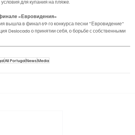
 условия для купания на пляже.
в финале «Евровидения»
ия вышла в финал 69-го конкурса песни "Евровидение" 
ия Deslocado о принятии себя, о борьбе с собственными 
gal
All Portugal
News
Media