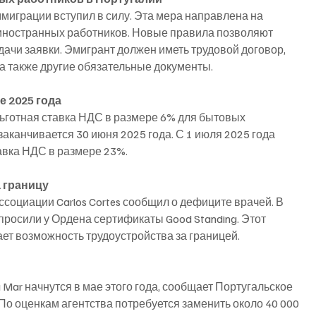
миграции вступил в силу. Эта мера направлена на 
иностранных работников. Новые правила позволяют 
одачи заявки. Эмигрант должен иметь трудовой договор, 
 а также другие обязательные документы.
е 2025 года
льготная ставка НДС в размере 6% для бытовых 
заканчивается 30 июня 2025 года. С 1 июля 2025 года 
авка НДС в размере 23%.
а границу
социации Carlos Cortes сообщил о дефиците врачей. В 
апросили у Ордена сертификаты Good Standing. Этот 
ет возможность трудоустройства за границей.
a Mar начнутся в мае этого года, сообщает Португальское 
По оценкам агентства потребуется заменить около 40 000 