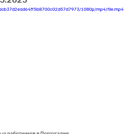
e_3acb37d2ead64ff5b8700c02d57d7973/1080p/mp4/file.mp4
ых работников в Португалии