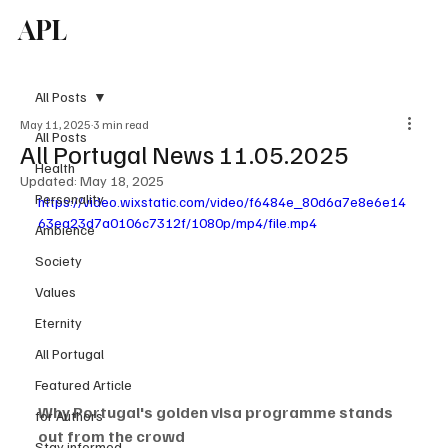
APL
Subscribe
All Posts
May 11, 2025
3 min read
All Posts
All Portugal News 11.05.2025
Health
Updated:
May 18, 2025
Personality
https://video.wixstatic.com/video/f6484e_80d6a7e8e6e14
63ea23d7a0106c7312f/1080p/mp4/file.mp4
Ambience
Society
Values
Eternity
All Portugal
Featured Article
Why Portugal's golden visa programme stands 
for Authors
out from the crowd
Stay informed