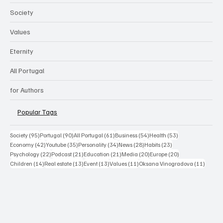
Society
Values
Eternity
All Portugal
for Authors
Popular Tags
95 posts
90 posts
61 posts
54 posts
53 posts
Society
(95)
Portugal
(90)
All Portugal
(61)
Business
(54)
Health
(53)
42 posts
35 posts
34 posts
28 posts
23 posts
Economy
(42)
Youtube
(35)
Personality
(34)
News
(28)
Habits
(23)
22 posts
21 posts
21 posts
20 posts
20 posts
Psychology
(22)
Podcast
(21)
Education
(21)
Media
(20)
Europe
(20)
14 posts
13 posts
13 posts
11 posts
11 post
Children
(14)
Real estate
(13)
Event
(13)
Values
(11)
Oksana Vinogradova
(11)