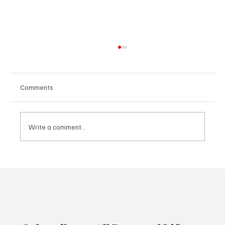
Comments
Write a comment...
Mitochondria for transplant: how
"rebooting" cells can prolong youthfulness