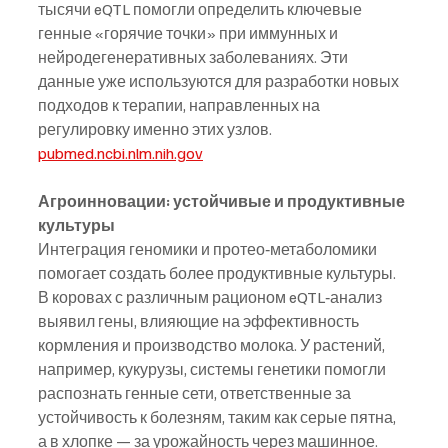
тысячи eQTL помогли определить ключевые 
генные «горячие точки» при иммунных и 
нейродегенеративных заболеваниях. Эти 
данные уже используются для разработки новых 
подходов к терапии, направленных на 
регулировку именно этих узлов. 
pubmed.ncbi.nlm.nih.gov
Агроинновации: устойчивые и продуктивные 
культуры
Интеграция геномики и протео‑метаболомики 
помогает создать более продуктивные культуры. 
В коровах с различным рационом eQTL‑анализ 
выявил гены, влияющие на эффективность 
кормления и производство молока. У растений, 
например, кукурузы, системы генетики помогли 
распознать генные сети, ответственные за 
устойчивость к болезням, таким как серые пятна, 
а в хлопке — за урожайность через машинное. 