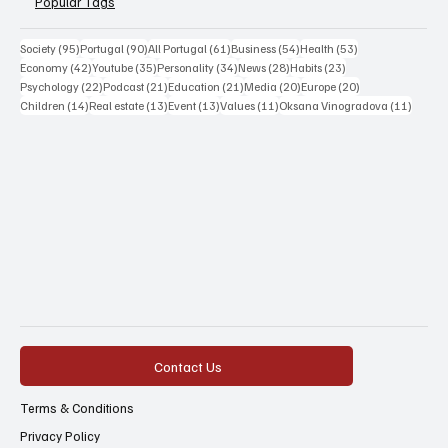
Popular Tags
95 posts
90 posts
61 posts
54 posts
53 posts
Society
(95)
Portugal
(90)
All Portugal
(61)
Business
(54)
Health
(53)
42 posts
35 posts
34 posts
28 posts
23 posts
Economy
(42)
Youtube
(35)
Personality
(34)
News
(28)
Habits
(23)
22 posts
21 posts
21 posts
20 posts
20 posts
Psychology
(22)
Podcast
(21)
Education
(21)
Media
(20)
Europe
(20)
14 posts
13 posts
13 posts
11 posts
11 post
Children
(14)
Real estate
(13)
Event
(13)
Values
(11)
Oksana Vinogradova
(11)
Contact Us
Terms & Conditions
Privacy Policy