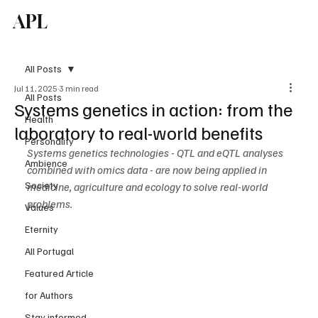
APL
Subscribe
All Posts
Jul 11, 2025
3 min read
All Posts
Systems genetics in action: from the
Health
laboratory to real-world benefits
Personality
Systems genetics technologies - QTL and eQTL analyses 
Ambience
combined with omics data - are now being applied in 
Society
medicine, agriculture and ecology to solve real-world 
problems.
Values
Eternity
All Portugal
Featured Article
for Authors
Stay informed