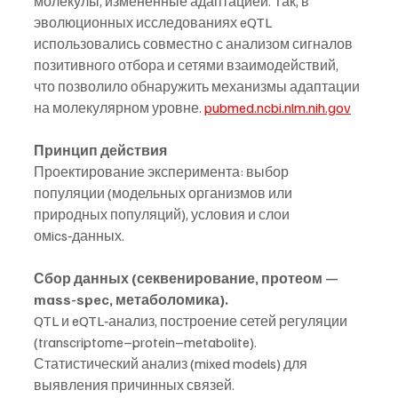
молекулы, измененные адаптацией. Так, в 
эволюционных исследованиях eQTL 
использовались совместно с анализом сигналов 
позитивного отбора и сетями взаимодействий, 
что позволило обнаружить механизмы адаптации 
на молекулярном уровне. 
pubmed.ncbi.nlm.nih.gov
Принцип действия
Проектирование эксперимента: выбор 
популяции (модельных организмов или 
природных популяций), условия и слои 
омics‑данных.
Сбор данных (секвенирование, протеом — 
mass-spec, метаболомика).
QTL и eQTL‑анализ, построение сетей регуляции 
(transcriptome–protein–metabolite).
Статистический анализ (mixed models) для 
выявления причинных связей.