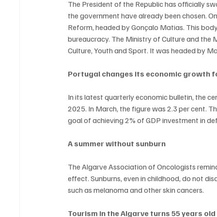
The President of the Republic has officially 
the government have already been chosen. One 
Reform, headed by Gonçalo Matias. This body w
bureaucracy. The Ministry of Culture and the 
Culture, Youth and Sport. It was headed by Ma
Portugal changes its economic growth 
In its latest quarterly economic bulletin, the c
2025. In March, the figure was 2.3 per cent. T
goal of achieving 2% of GDP investment in de
A summer without sunburn
The Algarve Association of Oncologists remind
effect. Sunburns, even in childhood, do not di
such as melanoma and other skin cancers.
Tourism in the Algarve turns 55 years old