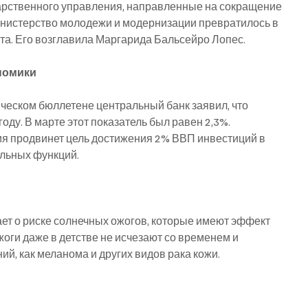
рственного управления, направленные на сокращение 
инистерство молодежи и модернизации превратилось в 
та. Его возглавила Маргарида Бальсейро Лопес.
ономики
еском бюллетене центральный банк заявил, что 
году. В марте этот показатель был равен 2,3%.
ия продвинет цель достижения 2% ВВП инвестиций в 
альных функций.
т о риске солнечных ожогов, которые имеют эффект 
оги даже в детстве не исчезают со временем и 
й, как меланома и других видов рака кожи.