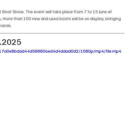
nal Boat Show. The event will take place from 7 to 15 June at 
, more than 100 new and used boats will be on display, bringing 
brands.
6.2025
4e_817a0e8bdad44d588806ed4d4ddad0d2/1080p/mp4/file.mp4