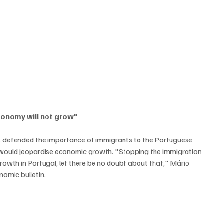
conomy will not grow"
 defended the importance of immigrants to the Portuguese 
would jeopardise economic growth. "Stopping the immigration 
owth in Portugal, let there be no doubt about that," Mário 
nomic bulletin.