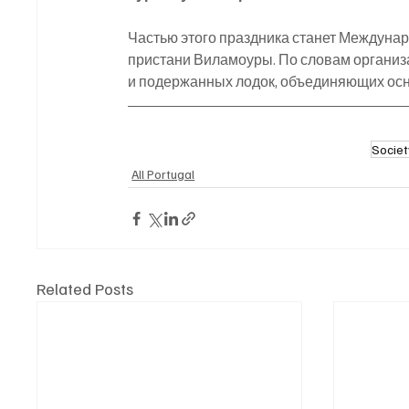
Частью этого праздника станет Междунар
пристани Виламоуры. По словам организа
и подержанных лодок, объединяющих ос
Societ
All Portugal
Related Posts