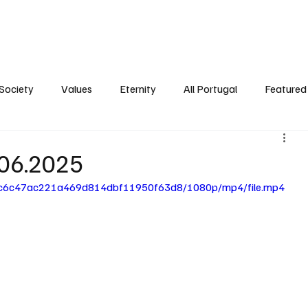
ersonality
Ambience
Society
Values
Eternity
All Portugal
Society
Values
Eternity
All Portugal
Featured 
.06.2025
e_0c6c47ac221a469d814dbf11950f63d8/1080p/mp4/file.mp4