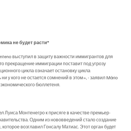
мика не будет расти"
nteno выступил в защиту важности иммигрантов для 
что прекращение иммиграции поставит под угрозу 
ционного цикла означает остановку цикла 
ни у кого не остается сомнений в этом», - заявил Mário 
 экономического бюллетеня.
 Луиса Монтенегро к присяге в качестве премьер-
авительства. Одним из нововведений стало создание 
которое возглавил Гонсалу Матиас. Этот орган будет 