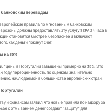
о банковским переводам
 европейские правила по мгновенным банковским 
врозоны должны предоставлять эту услугу SEPA 24 часа в 
акции становятся быстрее, безопаснее и включают 
го, как деньги покинут счет.
ы на 35%
и, "цены в Португалии завышены примерно на 35%. Это
024 году переоцененность, по оценкам, значительно
нижению, наблюдаемой в большинстве европейских стран.
Португалии
ву и финансам заявил, что новые правила по надзору за 
ьбе с отмыванием денег создают "защиту" для