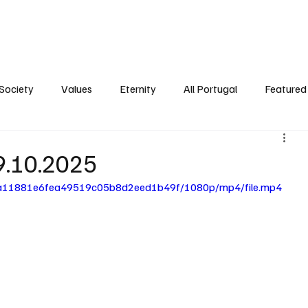
ersonality
Ambience
Society
Values
Eternity
All Portugal
Society
Values
Eternity
All Portugal
Featured 
9.10.2025
e_ca11881e6fea49519c05b8d2eed1b49f/1080p/mp4/file.mp4