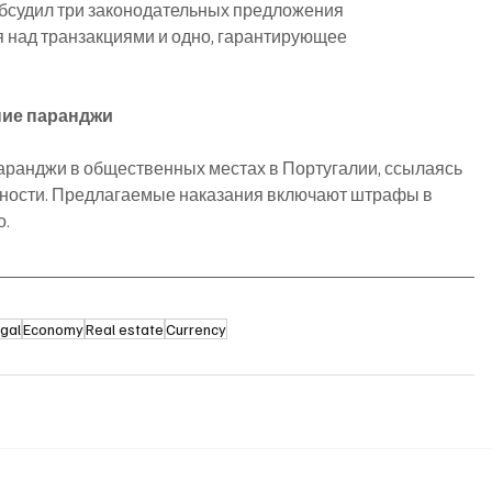
обсудил три законодательных предложения
я над транзакциями и одно, гарантирующее
ние паранджи
аранджи в общественных местах в Португалии, ссылаясь 
ности. Предлагаемые наказания включают штрафы в 
о.
gal
Economy
Real estate
Currency