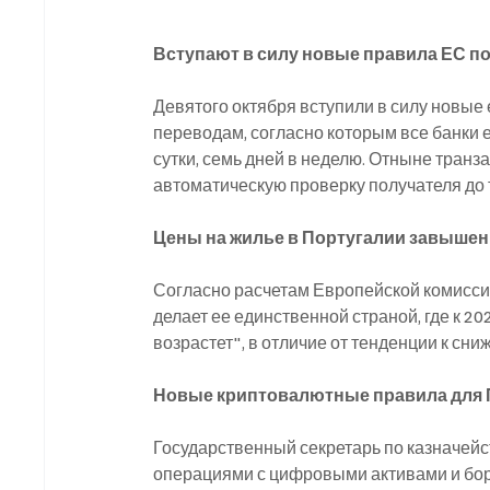
Вступают в силу новые правила ЕС п
Девятого октября вступили в силу новые
переводам, согласно которым все банки е
сутки, семь дней в неделю. Отныне транз
автоматическую проверку получателя до то
Цены на жилье в Португалии завышен
Согласно расчетам Европейской комисси
делает ее единственной страной, где к 2
возрастет", в отличие от тенденции к с
Новые криптовалютные правила для 
Государственный секретарь по казначейст
операциями с цифровыми активами и бор