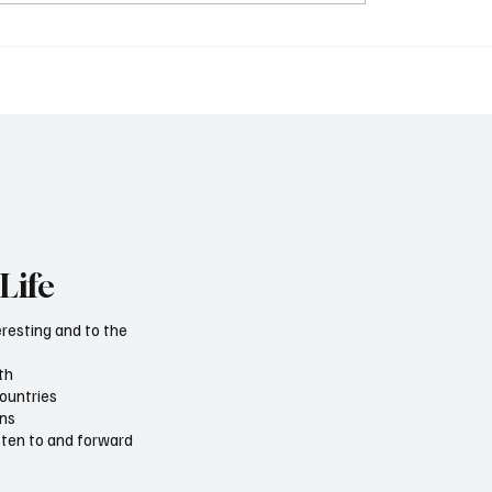
All Portugal News 11.1
bank transfer rules in
Life
eresting and to the
th
countries
ons
isten to and forward