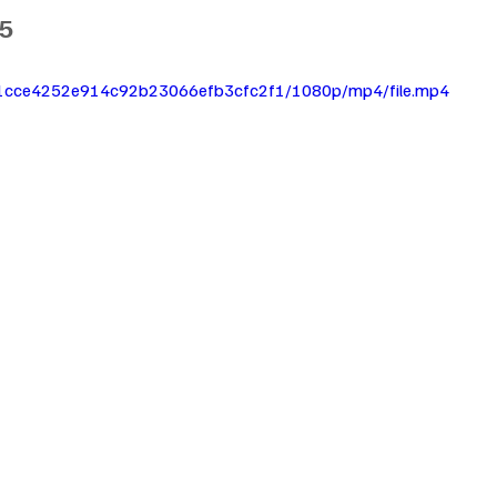
25
e_81cce4252e914c92b23066efb3cfc2f1/1080p/mp4/file.mp4