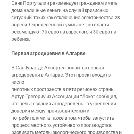
Банк Португалии рекомендует гражданам иметь 
дома наличные деньги на случай кризисных
ситуаций, таких как отключение электричества 28 
апреля. Определенной суммы нет, но власти
рекомендуют 70 евро на взрослого и 30 евро на 
ребенка.
Первая агродеревня в Алгарве
В Сан-Брас де Алпортел появится первая 
агродеревня в Алгарве. Этот проект входит в 
число
пилотных пространств в пяти регионах страны. 
Артур Грегориу из Ассоциации "Локо" сообщил, 
что цель создания агродеревень - в укреплении 
доверия между производителями и 
потребителями, а также в том, чтобы запустить 
процесс местного, устойчивого производства, 
развивать методы экологического производства и 