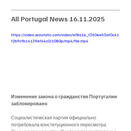
All Portugal News 16.11.2025
https://video.wixstatic.com/video/ef8a1e_f350ee53af0c41
f2b9cfb14139ef64c0/1080p/mp4/file.mp4
Изменение закона о гражданстве Португалии 
заблокировано
Социалистическая партия официально 
потребовала конституционного пересмотра 