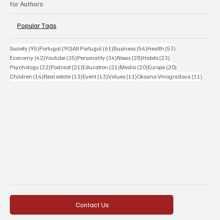
for Authors
Popular Tags
95 posts
90 posts
61 posts
54 posts
53 posts
Society
(95)
Portugal
(90)
All Portugal
(61)
Business
(54)
Health
(53)
42 posts
35 posts
34 posts
28 posts
23 posts
Economy
(42)
Youtube
(35)
Personality
(34)
News
(28)
Habits
(23)
22 posts
21 posts
21 posts
20 posts
20 posts
Psychology
(22)
Podcast
(21)
Education
(21)
Media
(20)
Europe
(20)
14 posts
13 posts
13 posts
11 posts
11 post
Children
(14)
Real estate
(13)
Event
(13)
Values
(11)
Oksana Vinogradova
(11)
Contact Us