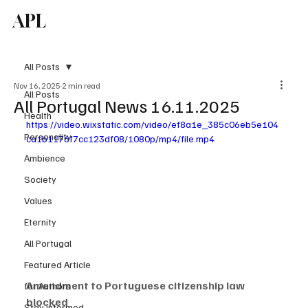
APL
Subscribe
All Posts
Nov 16, 2025
2 min read
All Posts
All Portugal News 16.11.2025
Health
https://video.wixstatic.com/video/ef8a1e_385c06eb5e104
Personality
ca1b1176f7cc123df08/1080p/mp4/file.mp4
Ambience
Society
Values
Eternity
All Portugal
Featured Article
Amendment to Portuguese citizenship law 
for Authors
blocked
Stay informed